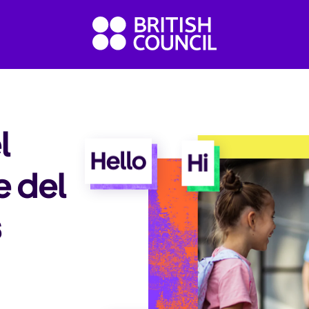
l
Hi
Hello
e del
s