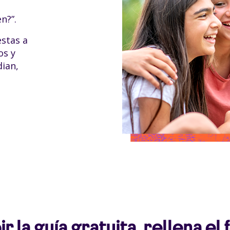
n?”.
estas a
os y
ian,
ir la guía gratuita, rellena el