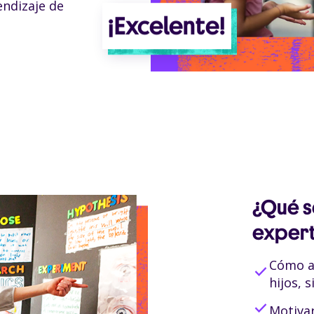
endizaje de
¡Excelente!
¿Qué s
exper
Cómo ap
check
hijos, 
check
Motivar