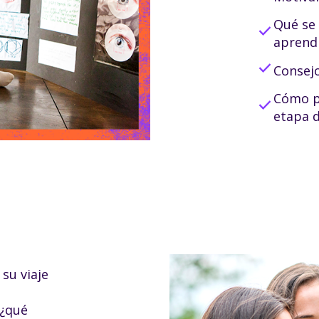
Qué se 
check
aprend
check
Consejo
Cómo po
check
etapa d
su viaje
“¿qué