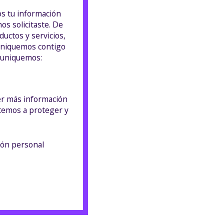
os tu información
os solicitaste. De
uctos y servicios,
muniquemos contigo
omuniquemos:
er más información
temos a proteger y
ción personal