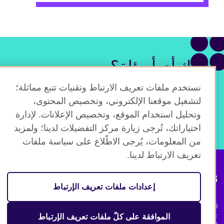
لديك أي أسئلة؟
نستخدم ملفات تعريف الارتباط وتقنيات تتبع مماثلة؛
تحدث إلى أحد أعضاء فريقنا.
لتشغيل موقعنا الإلكتروني، وتخصيص المحتوى،
وتحليل استخدام الموقع، وتخصيص الإعلانات. لإدارة
احجز استشارة
اختياراتك، تُرجى زيارة مركز التفضيلات لدينا؛ ولمزيد
من المعلومات، يُرجى الاطّلاع على سياسة ملفات
تعريف الارتباط لدينا.
Connect with us
إعدادات ملفات تعريف الإرتباط
© British Council 2026. The United Kingdom's international organisation
for cultural relations and educational opportunities. A registered charity:
الموافقة على كلّ ملفات تعريف الإرتباط