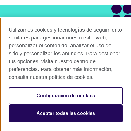
¿Tienes alguna pregunta?
Utilizamos cookies y tecnologías de seguimiento
Contacta con nuestro equipo
similares para gestionar nuestro sitio web,
personalizar el contenido, analizar el uso del
Agenda una asesoría
sitio y personalizar los anuncios. Para gestionar
tus opciones, visita nuestro centro de
preferencias. Para obtener más información,
consulta nuestra política de cookies.
Connect with us
Configuración de cookies
© British Council 2026. The United Kingdom's international organisation
for cultural relations and educational opportunities. A registered charity:
Aceptar todas las cookies
209131 (England and Wales) SC037733 (Scotland).