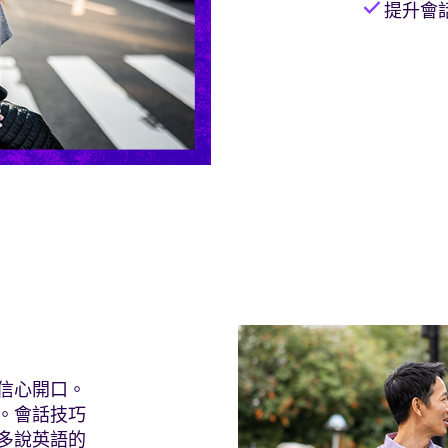
check
提升會
信心開口。
。會話技巧
多說英語的