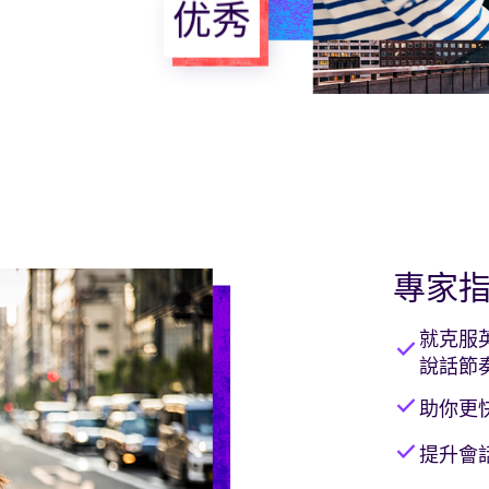
优秀
專家
就克服
check
說話節
check
助你更
check
提升會