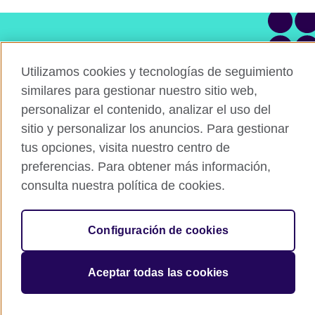
¿Tienes alguna pregunta?
Utilizamos cookies y tecnologías de seguimiento
Contacta con nuestro equipo
similares para gestionar nuestro sitio web,
personalizar el contenido, analizar el uso del
Agenda una asesoría
sitio y personalizar los anuncios. Para gestionar
tus opciones, visita nuestro centro de
preferencias. Para obtener más información,
consulta nuestra política de cookies.
Connect with us
Configuración de cookies
© British Council 2026. The United Kingdom's international organisation
for cultural relations and educational opportunities. A registered charity:
Aceptar todas las cookies
209131 (England and Wales) SC037733 (Scotland).