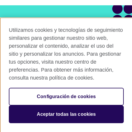
¿Tienes alguna pregunta?
Utilizamos cookies y tecnologías de seguimiento
Contacta con nuestro equipo
similares para gestionar nuestro sitio web,
personalizar el contenido, analizar el uso del
Agenda una asesoría
sitio y personalizar los anuncios. Para gestionar
tus opciones, visita nuestro centro de
preferencias. Para obtener más información,
consulta nuestra política de cookies.
Connect with us
Configuración de cookies
© British Council 2026. The United Kingdom's international organisation
for cultural relations and educational opportunities. A registered charity:
Aceptar todas las cookies
209131 (England and Wales) SC037733 (Scotland).