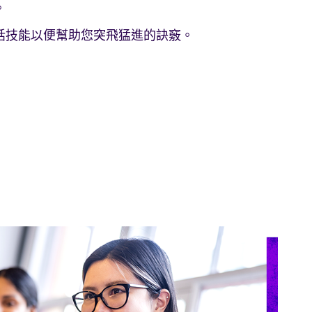
。
話技能以便幫助您突飛猛進的訣竅。