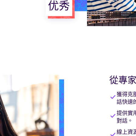
优秀
從專
獲得克
check
話快速
提供實
check
對話。
線上資
check