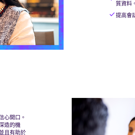
質資料
check
提高會
信心開口。
深造的機
並且有助於