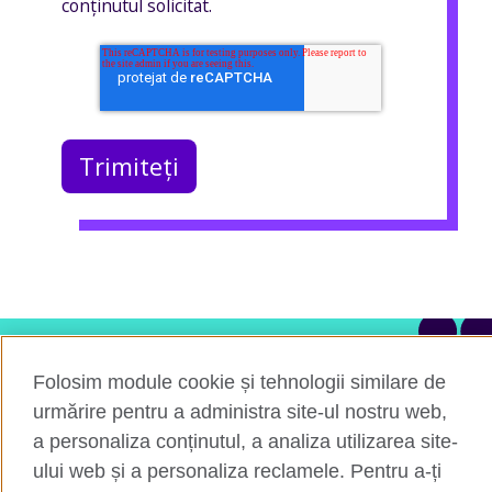
conținutul solicitat.
Ai întrebări?
Folosim module cookie și tehnologii similare de
urmărire pentru a administra site-ul nostru web,
Vorbește cu un membru al echipei noastre.
a personaliza conținutul, a analiza utilizarea site-
ului web și a personaliza reclamele. Pentru a-ți