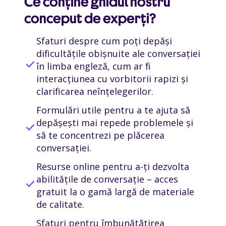
Ce conține ghidul nostru
conceput de experți?
Sfaturi despre cum poți depăși
dificultățile obișnuite ale conversației
check
în limba engleză, cum ar fi
interacțiunea cu vorbitorii rapizi și
clarificarea neînțelegerilor.
Formulări utile pentru a te ajuta să
depășești mai repede problemele și
check
să te concentrezi pe plăcerea
conversației.
Resurse online pentru a-ți dezvolta
abilitățile de conversație – acces
check
gratuit la o gamă largă de materiale
de calitate.
Sfaturi pentru îmbunătățirea