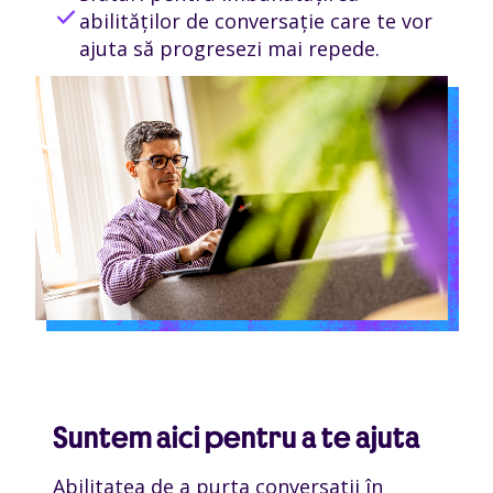
check
abilităților de conversație care te vor
ajuta să progresezi mai repede.
Suntem aici pentru a te ajuta
Abilitatea de a purta conversații în